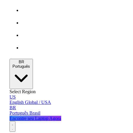
Gamers
MacBooks
Notebooks
Blog
BR
Português
Select Region
US
English
Global / USA
BR
Português
Brasil
Encontre seu Laptop Agora