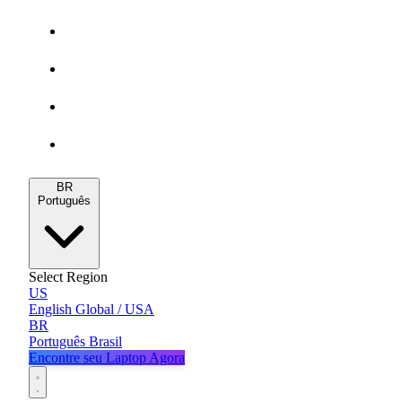
Gamers
MacBooks
Notebooks
Blog
BR
Português
Select Region
US
English
Global / USA
BR
Português
Brasil
Encontre seu Laptop Agora