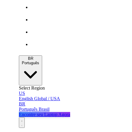
Gamers
MacBooks
Notebooks
Blog
BR
Português
Select Region
US
English
Global / USA
BR
Português
Brasil
Encontre seu Laptop Agora