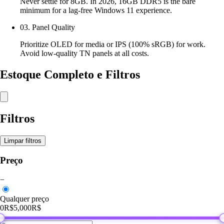
Never settle for 8GB. In 2026, 16GB DDR5 is the bare
minimum for a lag-free Windows 11 experience.
03. Panel Quality
Prioritize OLED for media or IPS (100% sRGB) for work.
Avoid low-quality TN panels at all costs.
Estoque Completo e Filtros
Filtros
Limpar filtros
Preço
−
Qualquer preço
0R$
5,000R$