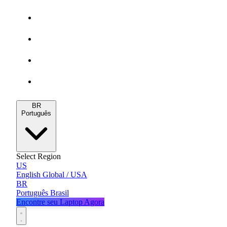
Gamers
MacBooks
Notebooks
Blog
BR
Português
Select Region
US
English
Global / USA
BR
Português
Brasil
Encontre seu Laptop Agora