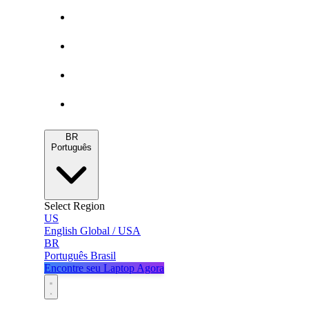
Gamers
MacBooks
Notebooks
Blog
BR
Português
Select Region
US
English
Global / USA
BR
Português
Brasil
Encontre seu Laptop Agora