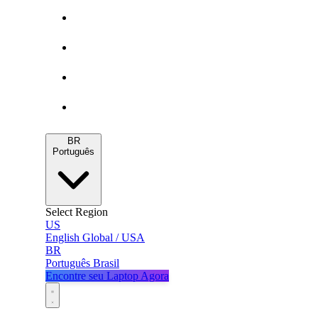
Gamers
MacBooks
Notebooks
Blog
BR
Português
Select Region
US
English
Global / USA
BR
Português
Brasil
Encontre seu Laptop Agora